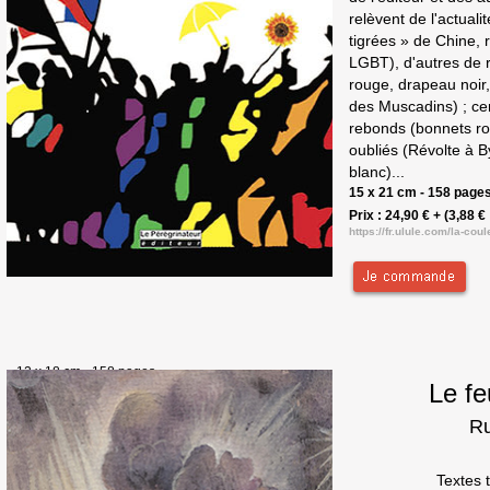
relèvent de l'actuali
tigrées » de Chine, r
LGBT), d'autres de 
rouge, drapeau noir,
des Muscadins) ; cer
rebonds (bonnets ro
oubliés (Révolte à B
blanc)...
15 x 21 cm - 158 pages
Prix : 24,90 € + (3,88 € 
https://fr.ulule.com/la-cou
12 x 18 cm - 158 pages
Le fe
Couverture souple.
Prix : 15 € - ISBN : 2 910352 75-2
Ru
Textes 