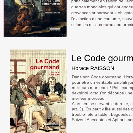
principalement en raison de l’ex
guerres mondiales qui ont endeuil
croyances auparavant « obligatoir
l’extinction d’une coutume, souve
selon les milieux ruraux ou urbai
Le Code gour
Horace RAISSON
Dans son Code gourmand, Horac
pour être un véritable amphitryon
meilleurs morceaux ! Petit exempl
dextérité lorsqu'on découpe une
meilleur morceau.
Alors, en se servant le dernier, 
art. 3). On peut y lire aussi des
trouble-fête à table : bégueules
Suivent Anecdotes et Aphorism