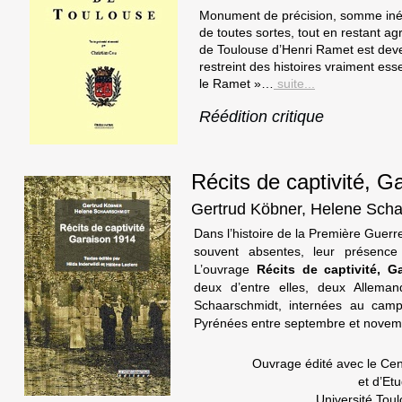
Monument de précision, somme inég
de toutes sortes, tout en restant agré
de Toulouse d’Henri Ramet est dev
restreint des histoires vraiment ess
le Ramet »…
suite...
Réédition critique
Récits de captivité, G
Gertrud Köbner, Helene Sch
Dans l’histoire de la Première Guer
souvent absentes, leur présence 
L’ouvrage
Récits de captivité, G
deux d’entre elles, deux Allema
Schaarschmidt, internées au cam
Pyrénées entre septembre et nove
Ouvrage édité avec le Ce
et d’Et
Université Tou