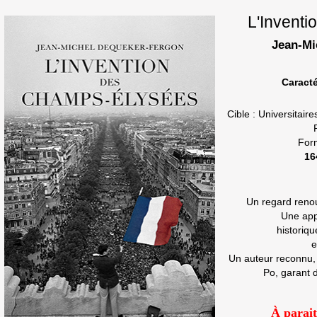
L'Invent
Jean-M
Caract
Cible : Universitaire
For
16
Un regard reno
Une appr
historiqu
e
Un auteur reconnu,
Po, garant 
À parait