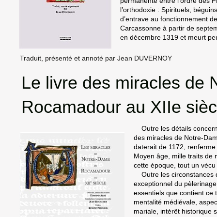
permanente entre l’ordre des F
l’orthodoxie : Spirituels, bégui
d’entrave au fonctionnement de 
Carcassonne à partir de septem
en décembre 1319 et meurt pe
Traduit, présenté et annoté par Jean DUVERNOY
Le livre des miracles de
Rocamadour au XIIe sièc
Outre les détails concernan
des miracles de Notre-Dam
daterait de 1172, renferme
Moyen âge, mille traits d
cette époque, tout un vécu p
Outre les circonstances qui
exceptionnel du pèlerinage
essentiels que contient ce t
mentalité médiévale, aspect
mariale, intérêt historique